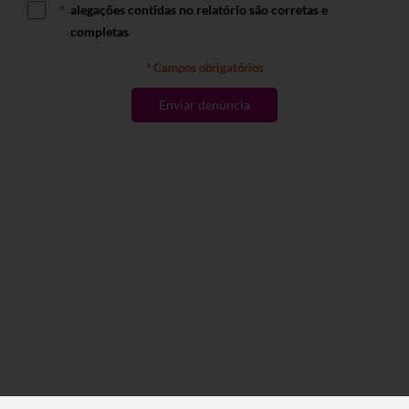
alegações contidas no relatório são corretas e
completas
* Campos obrigatórios
Enviar denúncia