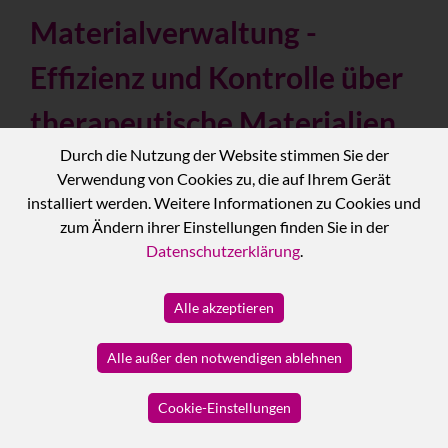
Materialverwaltung -
Effizienz und Kontrolle über
therapeutische Materialien
Durch die Nutzung der Website stimmen Sie der
Verwendung von Cookies zu, die auf Ihrem Gerät
installiert werden. Weitere Informationen zu Cookies und
Mit eBeauty Planner ermöglicht
zum Ändern ihrer Einstellungen finden Sie in der
Datenschutzerklärung
.
unser modernes
Materialverwaltung
-Modul für
Alle akzeptieren
Psychotherapiepraxen eine genaue
und einfache Verwaltung der täglich
Alle außer den notwendigen ablehnen
verwendeten Materialien. Dank
Cookie-Einstellungen
dieser Funktion erhält jeder