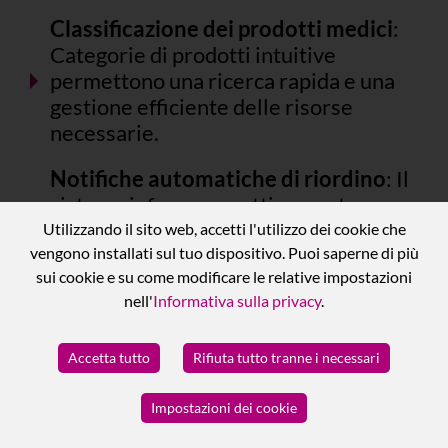
Classificazione dei prodotti medici
:
Categorie di prodotti intuitive
permettono una ricerca rapida e una
gestione efficiente delle risorse
necessarie.
Notifiche automatiche di riordino
: Il
sistema informa proattivamente
quando i livelli di inventario sono
Utilizzando il sito web, accetti l'utilizzo dei cookie che
bassi, aiutando a mantenere
vengono installati sul tuo dispositivo. Puoi saperne di più
sui cookie e su come modificare le relative impostazioni
un'adeguata fornitura.
nell'
Informativa sulla privacy
.
Ottimizzazione del flusso di lavoro
:
La funzionalità chiara del sistema
Accetta tutto
Rifiuta tutto tranne i necessari
risparmia tempo e aumenta
l'efficienza operativa.
Impostazioni dei cookie