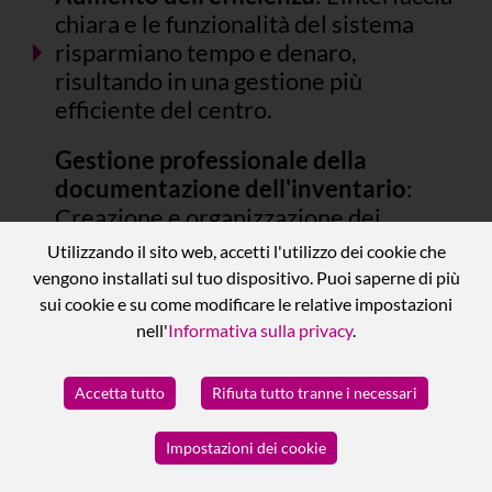
chiara e le funzionalità del sistema
risparmiano tempo e denaro,
risultando in una gestione più
efficiente del centro.
Gestione professionale della
documentazione dell'inventario
:
Creazione e organizzazione dei
documenti dell'inventario in modo
Utilizzando il sito web, accetti l'utilizzo dei cookie che
organizzato e professionale,
vengono installati sul tuo dispositivo. Puoi saperne di più
garantendo accuratezza e coerenza
sui cookie e su come modificare le relative impostazioni
dei dati.
nell'
Informativa sulla privacy
.
Personalizzazione della
Accetta tutto
Rifiuta tutto tranne i necessari
numerazione dei documenti
:
Possibilità di personalizzare la
Impostazioni dei cookie
numerazione dei documenti