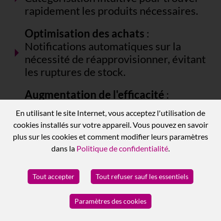
rapidement les produits nécessaires.
Optimisation des achats
:
Notifications automatiques sur la
nécessité de réapprovisionner, évitant
les ruptures de stock.
Augmentation de l'efficacité
:
Interface utilisateur claire et
En utilisant le site Internet, vous acceptez l'utilisation de
fonctionnalités du système qui
cookies installés sur votre appareil. Vous pouvez en savoir
contribuent à économiser du temps et
plus sur les cookies et comment modifier leurs paramètres
de l'argent.
dans la
Politique de confidentialité
.
Documents d'inventaire
Tout accepter
Tout refuser sauf les essentiels
professionnels
: Création et gestion
faciles de documents d'inventaire,
Paramètres des cookies
garantissant la précision et la
cohérence des données.